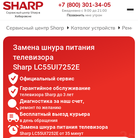
+7 (800) 301-34-05
Ежедневно с 9:00 до 21:00
Сервисный центр Sharp
в
Позвонить
мне утром
Хабаровске
Сервисный центр Sharp
Каталог устройств
Ремон
Замена шнура питания
телевизора
Sharp LC55UI7252E
Официальный сервис
Гарантийное обслуживание
телевизора Sharp до 3 лет
Диагностика за наш счет,
ремонт по желанию
Бесплатный выезд курьера
в день обращения
Замена шнура питания телевизора
Sharp LC55UI7252E от 35 минут