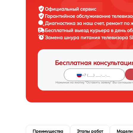
Официальный сервис
Гарантийное обслуживание
телевизо
Диагностика за наш счет,
ремонт по
Бесплатный выезд курьера
в день о
Замена шнура питания телевизора
S
Бесплатная консультаци
Нажимая на кнопку "Оставить заявку" Вы соглашает
Преимущества
Этапы работ
Модели