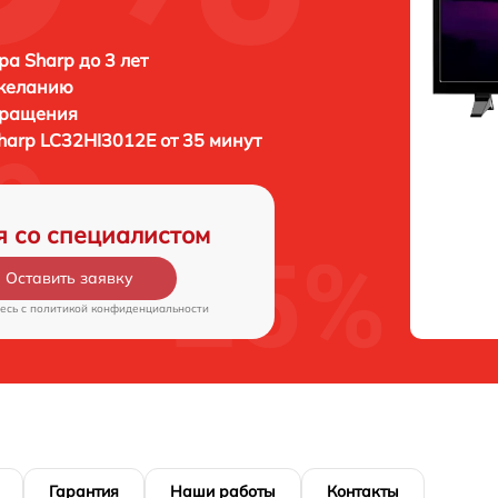
ра Sharp до 3 лет
 желанию
бращения
harp LC32HI3012E от 35 минут
я со специалистом
Оставить заявку
есь c
политикой конфиденциальности
Гарантия
Наши работы
Контакты