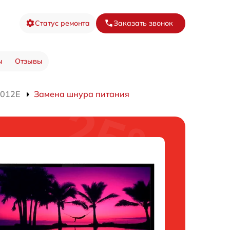
Статус ремонта
Заказать звонок
ы
Отзывы
3012E
Замена шнура питания