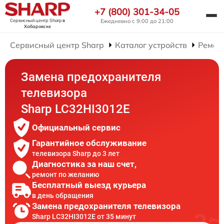
+7 (800) 301-34-05
Сервисный центр Sharp
в
Ежедневно с 9:00 до 21:00
Хабаровске
Сервисный центр Sharp
Каталог устройств
Ремон
Замена предохранителя
телевизора
Sharp LC32HI3012E
Официальный сервис
Гарантийное обслуживание
телевизора Sharp до 3 лет
Диагностика за наш счет,
ремонт по желанию
Бесплатный выезд курьера
в день обращения
Замена предохранителя телевизора
Sharp LC32HI3012E от 35 минут