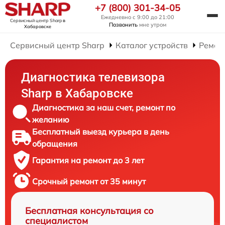
+7 (800) 301-34-05
Ежедневно с 9:00 до 21:00
Сервисный центр Sharp
в
Позвонить
мне утром
Хабаровске
Сервисный центр Sharp
Каталог устройств
Ремон
Диагностика телевизора
Sharp в Хабаровске
Диагностика за наш счет, ремонт по
желанию
Бесплатный выезд курьера в день
обращения
Гарантия на ремонт до 3 лет
Срочный ремонт от 35 минут
Бесплатная консультация со
специалистом