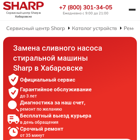
+7 (800) 301-34-05
Сервисный центр Sharp
в
Ежедневно с 9:00 до 21:00
Хабаровске
Сервисный центр Sharp
Каталог устройств
Ремон
Замена сливного насоса
стиральной машины
Sharp в Хабаровске
Официальный сервис
Гарантийное обслуживание
до 3 лет
Диагностика за наш счет,
ремонт по желанию
Бесплатный выезд курьера
в день обращения
Срочный ремонт
от 35 минут