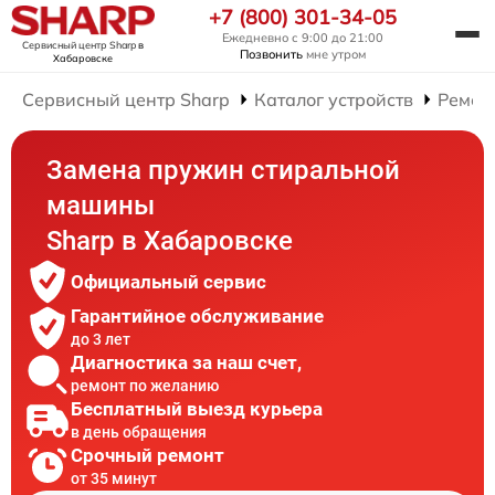
+7 (800) 301-34-05
Ежедневно с 9:00 до 21:00
Сервисный центр Sharp
в
Позвонить
мне утром
Хабаровске
Сервисный центр Sharp
Каталог устройств
Ремон
Замена пружин стиральной
машины
Sharp в Хабаровске
Официальный сервис
Гарантийное обслуживание
до 3 лет
Диагностика за наш счет,
ремонт по желанию
Бесплатный выезд курьера
в день обращения
Срочный ремонт
от 35 минут