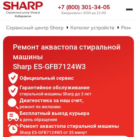
+7 (800) 301-34-05
Сервисный центр Sharp
в
Ежедневно с 9:00 до 21:00
Хабаровске
Сервисный центр Sharp
Каталог устройств
Ремон
Ремонт аквастопа стиральной
машины
Sharp ES-GFB7124W3
Официальный сервис
Гарантийное обслуживание
стиральной машины Sharp до 3 лет
Диагностика за наш счет,
ремонт по желанию
Бесплатный выезд курьера
в день обращения
Ремонт аквастопа стиральной машины
Sharp ES-GFB7124W3 от 35 минут