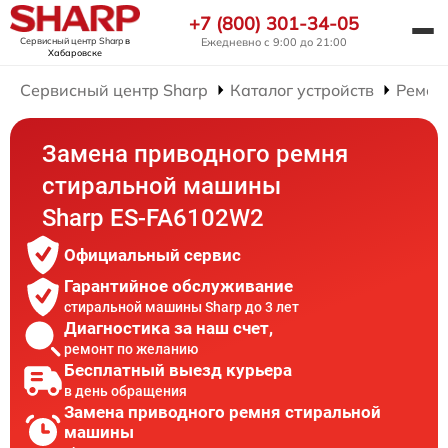
+7 (800) 301-34-05
Сервисный центр Sharp
в
Ежедневно с 9:00 до 21:00
Хабаровске
Сервисный центр Sharp
Каталог устройств
Ремон
Замена приводного ремня
стиральной машины
Sharp ES-FA6102W2
Официальный сервис
Гарантийное обслуживание
стиральной машины Sharp до 3 лет
Диагностика за наш счет,
ремонт по желанию
Бесплатный выезд курьера
в день обращения
Замена приводного ремня стиральной
машины