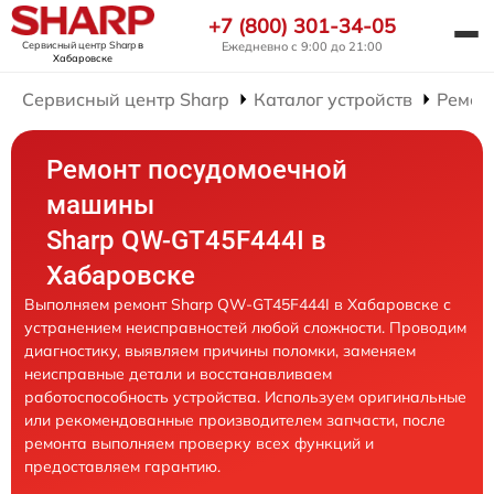
+7 (800) 301-34-05
Сервисный центр Sharp
в
Ежедневно с 9:00 до 21:00
Хабаровске
Сервисный центр Sharp
Каталог устройств
Ремон
Ремонт посудомоечной
машины
Sharp QW-GT45F444I в
Хабаровске
Выполняем ремонт Sharp QW-GT45F444I в Хабаровске с
устранением неисправностей любой сложности. Проводим
диагностику, выявляем причины поломки, заменяем
неисправные детали и восстанавливаем
работоспособность устройства. Используем оригинальные
или рекомендованные производителем запчасти, после
ремонта выполняем проверку всех функций и
предоставляем гарантию.