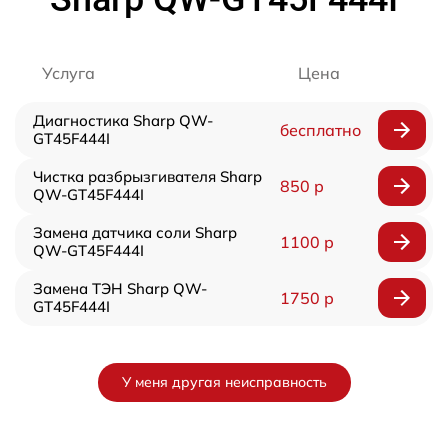
Услуга
Цена
Диагностика Sharp QW-
бесплатно
GT45F444I
Чистка разбрызгивателя Sharp
850 р
QW-GT45F444I
Замена датчика соли Sharp
1100 р
QW-GT45F444I
Замена ТЭН Sharp QW-
1750 р
GT45F444I
У меня другая неисправность