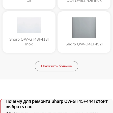
DE
DD41F452I-DE Inox
Sharp QW-GT43F413I
Inox
Sharp QW-D41F452I
Показать больше
Почему для ремонта Sharp QW-GT45F444I стоит
выбрать нас