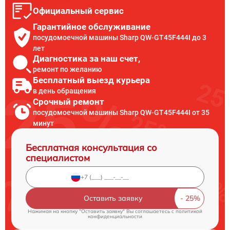
Официальный сервис
Гарантийное обслуживание
посудомоечной машины Sharp QW-GT45F444I до 3
лет
Диагностика за наш счет,
ремонт по желанию
Бесплатный выезд курьера
в день обращения
Срочный ремонт
посудомоечной машины Sharp QW-GT45F444I от 35
минут
Бесплатная консультация со
специалистом
Оставить заявку
Нажимая на кнопку "Оставить заявку" Вы соглашаетесь c
политикой
конфиденциальности