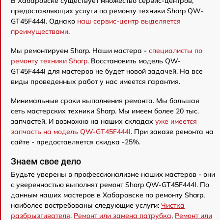
В Хабаровске существует множество сервис-центров,
предоставляющих услуги по ремонту техники Sharp QW-
GT45F444I. Однако
наш сервис-центр выделяется
преимуществами
.
Мы ремонтируем Sharp. Наши мастера -
специалисты по
ремонту техники Sharp
. Восстановить модель QW-
GT45F444I для мастеров не будет новой задачей. На все
виды проведенных работ у нас имеется гарантия.
Минимальные сроки выполнения ремонта. Мы большая
сеть мастерских техники Sharp. Мы имеем более 20 тыс.
запчастей. И возможно на наших складах
уже имеется
запчасть на модель QW-GT45F444I
. При заказе ремонта на
сайте - предоставляется скидка -25%.
Знаем свое дело
Будьте уверены в профессионализме наших мастеров - они
с уверенностью выполнят ремонт Sharp QW-GT45F444I. По
данным наших мастеров в Хабаровске по ремонту Sharp,
наиболее востребованы следующие услуги:
Чистка
разбрызгивателя
,
Ремонт или замена патрубка
,
Ремонт или