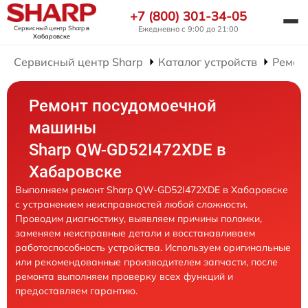
+7 (800) 301-34-05
Сервисный центр Sharp
в
Ежедневно с 9:00 до 21:00
Хабаровске
Сервисный центр Sharp
Каталог устройств
Ремон
Ремонт посудомоечной
машины
Sharp QW-GD52I472XDE в
Хабаровске
Выполняем ремонт Sharp QW-GD52I472XDE в Хабаровске
с устранением неисправностей любой сложности.
Проводим диагностику, выявляем причины поломки,
заменяем неисправные детали и восстанавливаем
работоспособность устройства. Используем оригинальные
или рекомендованные производителем запчасти, после
ремонта выполняем проверку всех функций и
предоставляем гарантию.