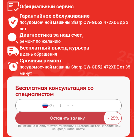
Официальный сервис
Гарантийное обслуживание
посудомоечной машины Sharp QW-GD52I472XDE до 3
лет
Диагностика за наш счет,
ремонт по желанию
Бесплатный выезд курьера
в день обращения
Срочный ремонт
посудомоечной машины Sharp QW-GD52I472XDE от 35
минут
Бесплатная консультация со
специалистом
Оставить заявку
Нажимая на кнопку "Оставить заявку" Вы соглашаетесь c
политикой
конфиденциальности