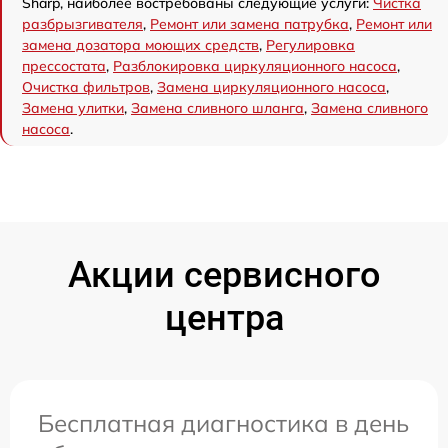
Sharp, наиболее востребованы следующие услуги:
Чистка
разбрызгивателя
,
Ремонт или замена патрубка
,
Ремонт или
замена дозатора моющих средств
,
Регулировка
прессостата
,
Разблокировка циркуляционного насоса
,
Очистка фильтров
,
Замена циркуляционного насоса
,
Замена улитки
,
Замена сливного шланга
,
Замена сливного
насоса
.
Акции сервисного
центра
Бесплатная диагностика в день