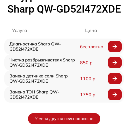
Sharp QW-GD52I472XDE
Услуга
Цена
Диагностика Sharp QW-
бесплатно
GD52I472XDE
Чистка разбрызгивателя Sharp
850 р
QW-GD52I472XDE
Замена датчика соли Sharp
1100 р
QW-GD52I472XDE
Замена ТЭН Sharp QW-
1750 р
GD52I472XDE
У меня другая неисправность