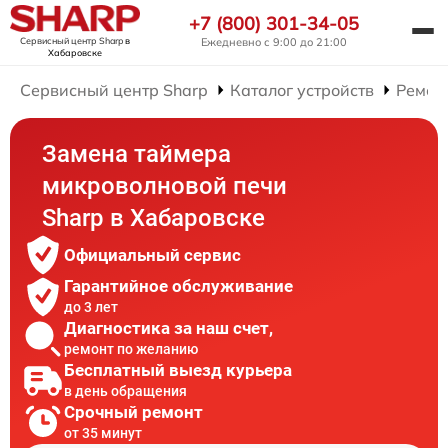
+7 (800) 301-34-05
Сервисный центр Sharp
в
Ежедневно с 9:00 до 21:00
Хабаровске
Сервисный центр Sharp
Каталог устройств
Ремон
Замена таймера
микроволновой печи
Sharp в Хабаровске
Официальный сервис
Гарантийное обслуживание
до 3 лет
Диагностика за наш счет,
ремонт по желанию
Бесплатный выезд курьера
в день обращения
Срочный ремонт
от 35 минут