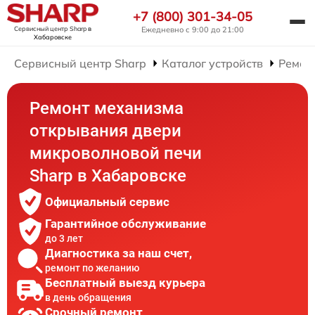
+7 (800) 301-34-05
Сервисный центр Sharp
в
Ежедневно с 9:00 до 21:00
Хабаровске
Сервисный центр Sharp
Каталог устройств
Ремон
Ремонт механизма
открывания двери
микроволновой печи
Sharp в Хабаровске
Официальный сервис
Гарантийное обслуживание
до 3 лет
Диагностика за наш счет,
ремонт по желанию
Бесплатный выезд курьера
в день обращения
Срочный ремонт