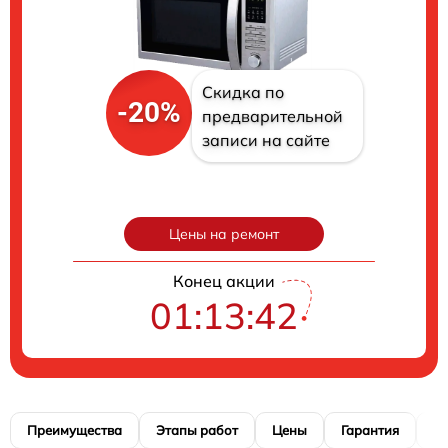
Скидка по
-20%
предварительной
записи на сайте
Цены на ремонт
Конец акции
01:13:41
Преимущества
Этапы работ
Цены
Гарантия
М