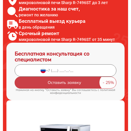
микроволновой печи Sharp R-7496ST до 3 лет
Диагностика за наш счет,
ремонт по желанию
Бесплатный выезд курьера
в день обращения
Срочный ремонт
микроволновой печи Sharp R-7496ST от 35 минут
Бесплатная консультация со
специалистом
Оставить заявку
Нажимая на кнопку "Оставить заявку" Вы соглашаетесь c
политикой
конфиденциальности