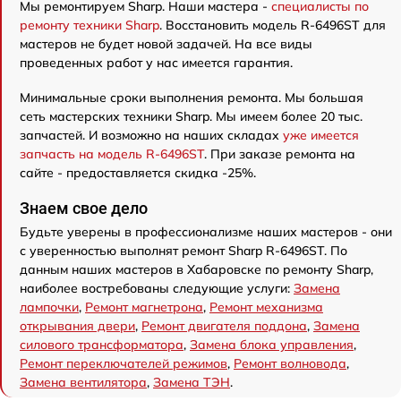
Мы ремонтируем Sharp. Наши мастера -
специалисты по
ремонту техники Sharp
. Восстановить модель R-6496ST для
мастеров не будет новой задачей. На все виды
проведенных работ у нас имеется гарантия.
Минимальные сроки выполнения ремонта. Мы большая
сеть мастерских техники Sharp. Мы имеем более 20 тыс.
запчастей. И возможно на наших складах
уже имеется
запчасть на модель R-6496ST
. При заказе ремонта на
сайте - предоставляется скидка -25%.
Знаем свое дело
Будьте уверены в профессионализме наших мастеров - они
с уверенностью выполнят ремонт Sharp R-6496ST. По
данным наших мастеров в Хабаровске по ремонту Sharp,
наиболее востребованы следующие услуги:
Замена
лампочки
,
Ремонт магнетрона
,
Ремонт механизма
открывания двери
,
Ремонт двигателя поддона
,
Замена
силового трансформатора
,
Замена блока управления
,
Ремонт переключателей режимов
,
Ремонт волновода
,
Замена вентилятора
,
Замена ТЭН
.