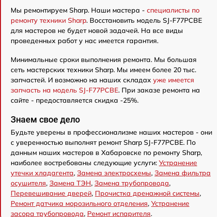
Мы ремонтируем Sharp. Наши мастера -
специалисты по
ремонту техники Sharp
. Восстановить модель SJ-F77PCBE
для мастеров не будет новой задачей. На все виды
проведенных работ у нас имеется гарантия.
Минимальные сроки выполнения ремонта. Мы большая
сеть мастерских техники Sharp. Мы имеем более 20 тыс.
запчастей. И возможно на наших складах
уже имеется
запчасть на модель SJ-F77PCBE
. При заказе ремонта на
сайте - предоставляется скидка -25%.
Знаем свое дело
Будьте уверены в профессионализме наших мастеров - они
с уверенностью выполнят ремонт Sharp SJ-F77PCBE. По
данным наших мастеров в Хабаровске по ремонту Sharp,
наиболее востребованы следующие услуги:
Устранение
утечки хладагента
,
Замена электросхемы
,
Замена фильтра
осушителя
,
Замена ТЭН
,
Замена трубопровода
,
Перевешивание дверей
,
Прочистка дренажной системы
,
Ремонт датчика морозильного отделения
,
Устранение
засора трубопровода
,
Ремонт испарителя
.