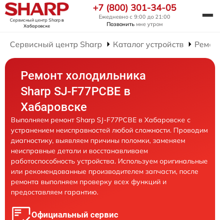
+7 (800) 301-34-05
Ежедневно с 9:00 до 21:00
Сервисный центр Sharp
в
Позвонить
мне утром
Хабаровске
Сервисный центр Sharp
Каталог устройств
Ремон
Ремонт холодильника
Sharp SJ-F77PCBE в
Хабаровске
Выполняем ремонт Sharp SJ-F77PCBE в Хабаровске с
устранением неисправностей любой сложности. Проводим
диагностику, выявляем причины поломки, заменяем
неисправные детали и восстанавливаем
работоспособность устройства. Используем оригинальные
или рекомендованные производителем запчасти, после
ремонта выполняем проверку всех функций и
предоставляем гарантию.
Официальный сервис