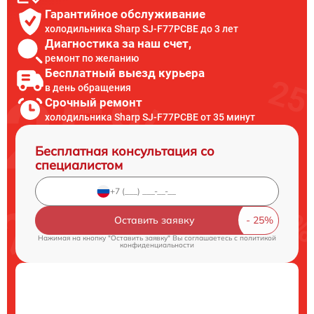
Гарантийное обслуживание
холодильника Sharp SJ-F77PCBE до 3 лет
Диагностика за наш счет,
ремонт по желанию
Бесплатный выезд курьера
в день обращения
Срочный ремонт
холодильника Sharp SJ-F77PCBE от 35 минут
Бесплатная консультация со
специалистом
Оставить заявку
Нажимая на кнопку "Оставить заявку" Вы соглашаетесь c
политикой
конфиденциальности