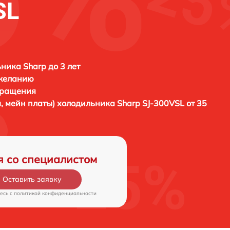
SL
ника Sharp до 3 лет
 желанию
бращения
ы, мейн платы) холодильника
Sharp SJ-300VSL от 35
я со специалистом
Оставить заявку
есь c
политикой конфиденциальности