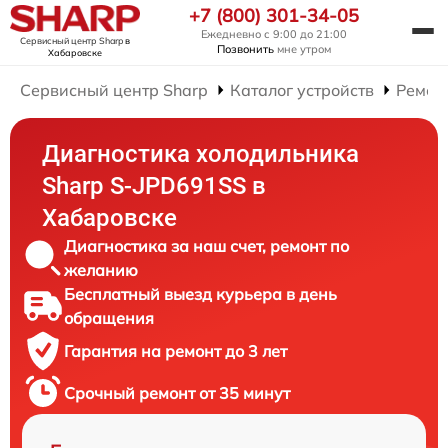
+7 (800) 301-34-05
Ежедневно с 9:00 до 21:00
Сервисный центр Sharp
в
Позвонить
мне утром
Хабаровске
Сервисный центр Sharp
Каталог устройств
Ремон
Диагностика холодильника
Sharp S-JPD691SS в
Хабаровске
Диагностика за наш счет, ремонт по
желанию
Бесплатный выезд курьера в день
обращения
Гарантия на ремонт до 3 лет
Срочный ремонт от 35 минут